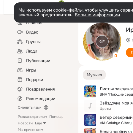
Мы используем cookie-файлы, чтобы улучшить сервис
законный представитель.
Больше информации
Левая
Главная
колонка
И
Видео
Группы
GIF
Люди
Д
Публикации
Игры
Музыка
Подарки
Листья закружа
Поздравления
ВИА "Поющие серд
Рекомендации
Звёздочка моя я
Сменить язык
Цветы
Рекламодателям
Помощь
Ветер северный
VIA Golubye Gitary
Новости
Ещё
Мы применяем
Белая черёмуха