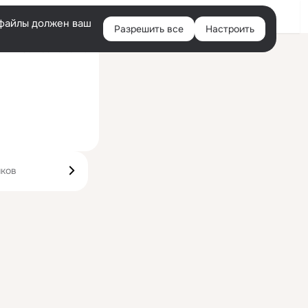
Войти
e-файлы должен ваш
Разрешить все
Настроить
Правая
Сейчас на сайте
колонка
иков