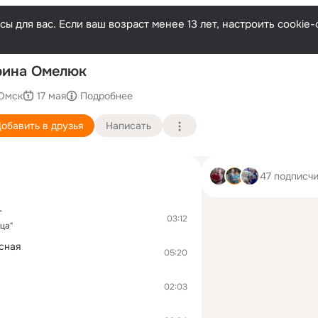
ы для вас. Если ваш возраст менее 13 лет, настроить cooki
рина Омелюк
Омск
17 мая
Подробнее
обавить в друзья
Написать
47 подписч
т
03:12
ца"
сная
05:20
02:03