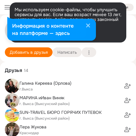
Войти
Мы используем cookie-файлы, чтобы улучшить
сервисы для вас. Если ваш возраст менее 13 лет,
настроить cookie-файлы должен ваш законный
Татьяна Борискова
представитель.
Больше информации
Информация о контенте
Разрешить все
Настроить
на платформе — здесь
г. Выкса (Выксунский район)
11 октября (40 лет)
9 школа
Подробнее
Добавить в друзья
Написать
Друзья
14
Галина Киреева (Орлова)
г.Выкса
МАРИНА иИван Виняк
г. Выкса (Выксунский район)
SUN-TRAVEL БЮРО ГОРЯЧИХ ПУТЕВОК
г. Выкса (Выксунский район)
Лера Жукова
Краснодар