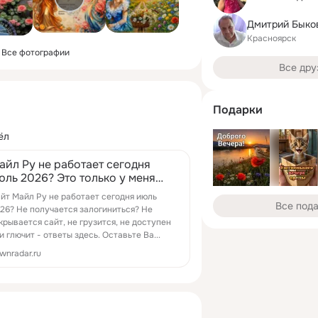
Красноярск
Все фотографии
Все дру
Подарки
ёл
айл Ру не работает сегодня
юль 2026? Это только у меня
роблемы с Mail.ru или это сбой
йт Майл Ру не работает сегодня июль
айта?
Все под
26? Не получается залогиниться? Не
крывается сайт, не грузится, не доступен
и глючит - ответы здесь. Оставьте Ва...
wnradar.ru