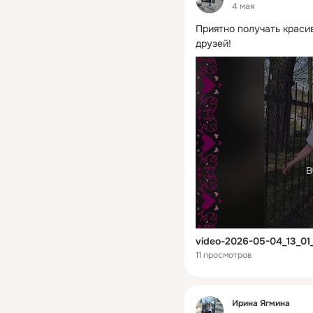
4 мая
Приятно получать красив
друзей!
В
video-2026-05-04_13_01
11 просмотров
Фид
Ирина Ягмина