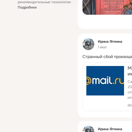
рекомендательные технологии
Подробнее
Фид
Ирина Ягмина
1 июл
Странный сбой произош
М
и
п
Са
с
20
от
ил
do
Фид
Ирина Ягмина