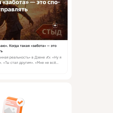
аю». Когда такая «забота» — это
ть
нная реальность» в Дзене ✍: «Ну я
. «Ты стал другим». «Мне не всё
 Знакомо? Слова вроде бы про заботу.