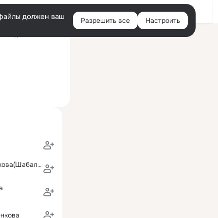
Войти
e-файлы должен ваш
Разрешить все
Настроить
Правая
оследний визит: 07:31
колонка
Надежда Худякова(Шабалина)
a
енкова