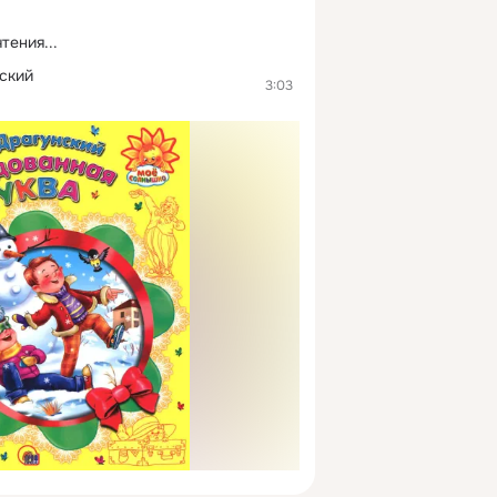
тения...
нский
3:03