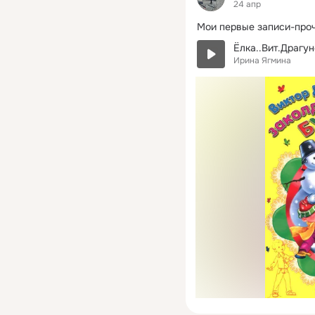
24 апр
Мои первые записи-проч
Ёлка..Вит.Драгу
Ирина Ягмина