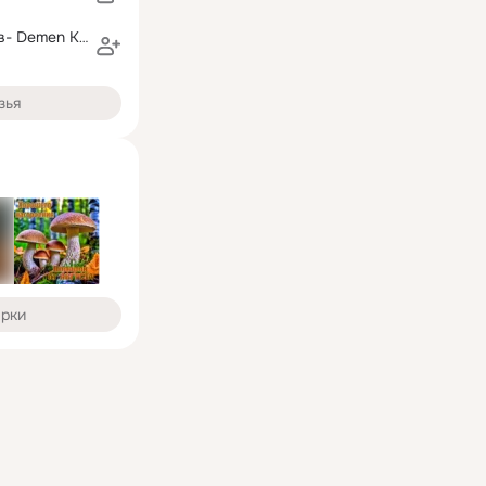
Дмитрий Быков- Demen Keaper
зья
арки