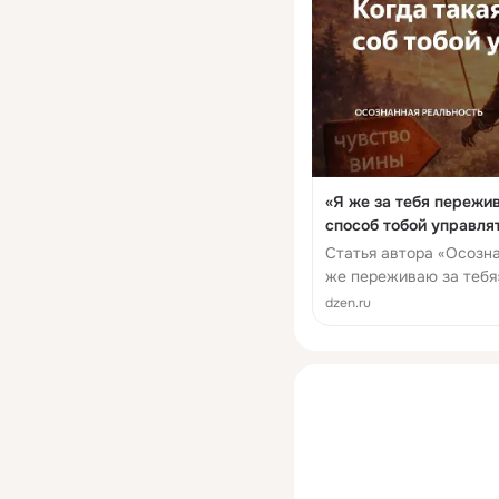
«Я же за тебя пережив
способ тобой управля
Статья автора «Осозна
же переживаю за тебя»
равно, вот и говорю».
dzen.ru