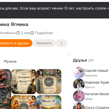
ы для вас. Если ваш возраст менее 13 лет, настроить cooki
П
ина Ягмина
Челябинск
2 мая
Подробнее
обавить в друзья
Написать
Друзья
241
Музыка
Cергей Новый
Воронеж
GIF
Братск
Наталия Natali
Орша
Ольга Солдат
GIF