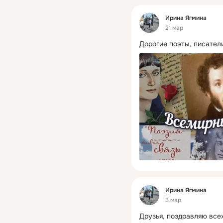
Фид
Ирина Ягмина
21 мар
Дорогие поэты, писател
Фид
Ирина Ягмина
3 мар
Друзья, поздравляю всех