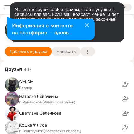
Войти
Мы используем cookie-файлы, чтобы улучшить
сервисы для вас. Если ваш возраст менее 13 лет,
настроить cookie-файлы должен ваш законный
Александр Королёв
представитель.
Больше информации
Информация о контенте
Разрешить все
Настроить
на платформе — здесь
Тверь
25 февраля (49 лет)
27 школа
Подробнее
Добавить в друзья
Написать
Друзья
407
Sini Sin
Вердер
Наталья Лёвочкина
г. Раменское (Раменский район)
Светлана Зеленкова
Кошка ♥️ Лиса
г. Волгодонск (Ростовская область)