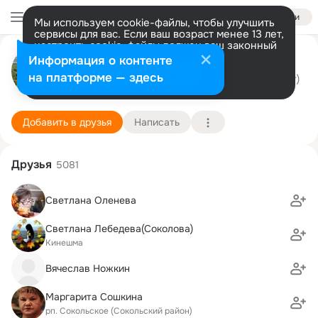
Войти
Мы используем cookie-файлы, чтобы улучшить
сервисы для вас. Если ваш возраст менее 13 лет,
настроить cookie-файлы должен ваш законный
РЕШМА Медицинский центр
представитель.
Больше информации
Информация о контенте
Разрешить все
Настроить
на платформе — здесь
д. Дьячево (Кинешемский район)
16 февраля (39 лет)
Подробнее
Добавить в друзья
Написать
Друзья
5081
Cветлана Оленева
Светлана Лебедева(Соколова)
Кинешма
Вячеслав Ножкин
Маргарита Сошкина
рп. Сокольское (Сокольский район)