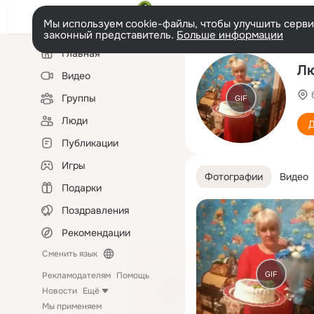
Мы используем cookie-файлы, чтобы улучшить сервис
законный представитель.
Больше информации
Левая
Главная
колонка
Лю
Видео
Группы
GIF
Люди
Д
Публикации
Игры
Фотографии
Видео
Подарки
Поздравления
Рекомендации
Сменить язык
GIF
Рекламодателям
Помощь
Новости
Ещё
Мы применяем