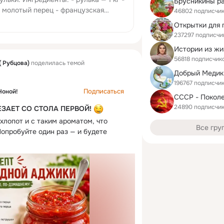
Брусникины р
ый молотый перец - французская
46802 подписчи
нок — 4 зубчика - морковь — 1 шт.
Открытки для 
.
237297 подписчи
Истории из жи
56818 подписчик
 Рубцова)
поделилась темой
Добрый Медик
196767 подписчи
Подписаться
Ноной!
СССР - Поколе
24890 подписчи
ЗАЕТ СО СТОЛА ПЕРВОЙ!
хлопот и с таким ароматом, что 
Все гру
опробуйте один раз — и будете 
— 300 г
–150 г (по вкусу)
 — 1 пучок