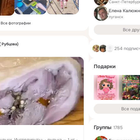
Санкт-Петербур
луганск
Все фотографии
Все дру
 Рубцова)
254 подпис
Подарки
Все под
Группы
1785
лька — 1 кг -