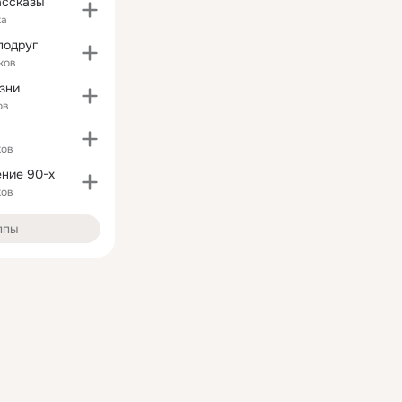
ассказы
ка
подруг
ков
зни
ов
ков
ние 90-х
ков
ппы