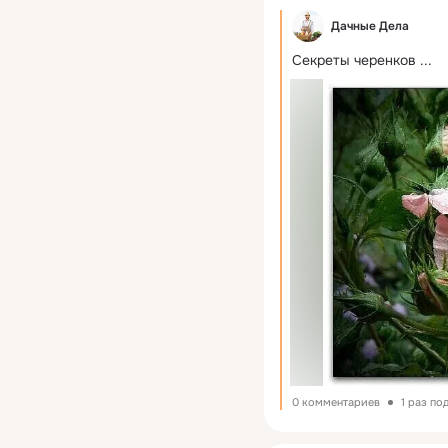
Дачные Дела
Секреты черенков
 ...
0 комментариев
1 раз по