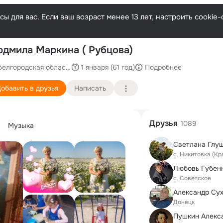
ы для вас. Если ваш возраст менее 13 лет, настроить cooki
дмила Маркина ( Рубцова)
белгородская область село никитовка
1 января (61 год)
Подробнее
обавить в друзья
Написать
Друзья
1089
Музыка
Светлана Глу
с. Никитовка (К
Любовь Губен
с. Советское
Александр Су
Донецк