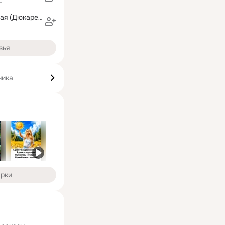
г
Елена Калюжная (Дюкарева)
зья
чика
арки