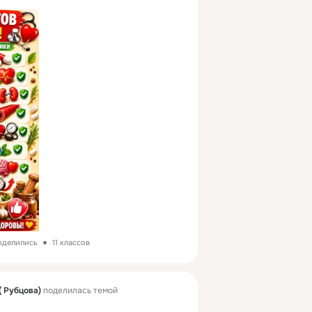
поделились
11 классов
 Рубцова)
поделилась темой