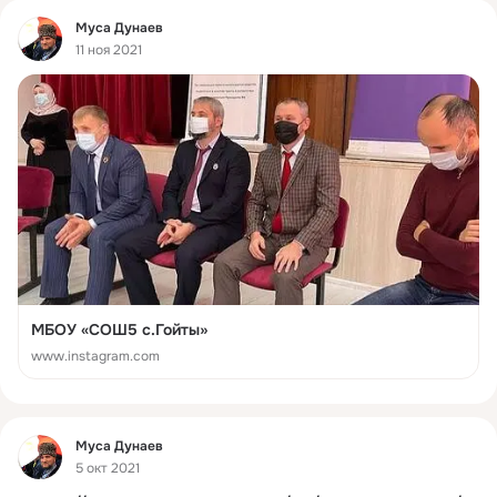
Фид
Муса Дунаев
11 ноя 2021
МБОУ «СОШ5 с.Гойты»
www.instagram.com
Фид
Муса Дунаев
5 окт 2021