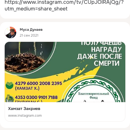
https://www.instagram.com/tv/CUpJOlRAjQg/?
utm_medium=share_sheet
Фид
Муса Дунаев
21 сен 2021
Хамзат Закриев
www.instagram.com