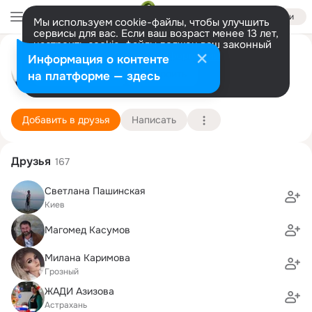
Войти
Мы используем cookie-файлы, чтобы улучшить
сервисы для вас. Если ваш возраст менее 13 лет,
настроить cookie-файлы должен ваш законный
Муса Дунаев
представитель.
Больше информации
Информация о контенте
Разрешить все
Настроить
на платформе — здесь
г. Грозный (Чеченская Республика)
9 октября (55 лет)
Подробнее
Добавить в друзья
Написать
Друзья
167
Светлана Пашинская
Киев
Магомед Касумов
Милана Каримова
Грозный
ЖАДИ Азизова
Астрахань