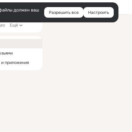
Помощь
Войти
й
e-файлы должен ваш
Разрешить все
Настроить
Правая
део
Ещё
колонка
ная
узьями
 и приложения