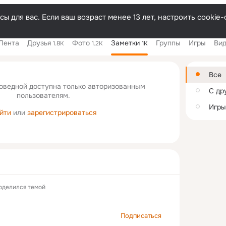
Русски
ы для вас. Если ваш возраст менее 13 лет, настроить cooki
Лента
Друзья
Фото
Заметки
Группы
Игры
Ви
1.8K
1.2K
1K
Дополнитель
колонка
Все
оведной доступна только авторизованным
С др
пользователям.
Игры
йти
или
зарегистрироваться
оделился темой
Подписаться