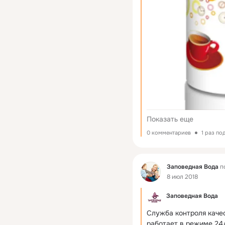
Показать еще
0 комментариев
1 раз по
Фид
Заповедная Вода
п
8 июл 2018
Заповедная Вода
Служба контроля качес
работает в режиме 24