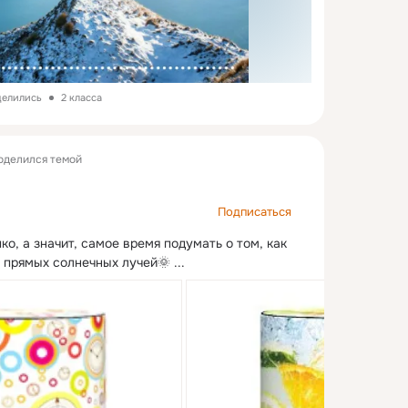
делились
2 класса
оделился темой
Подписаться
о, а значит, самое время подумать о том, как 
т прямых солнечных лучей🌞
 ...