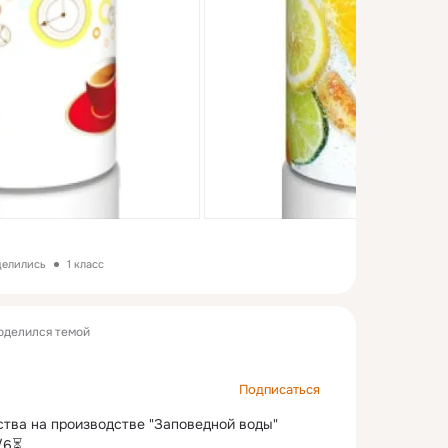
делились
1 класс
оделился темой
Подписаться
тва на производстве "Заповедной воды" 
/6⏳
 ...