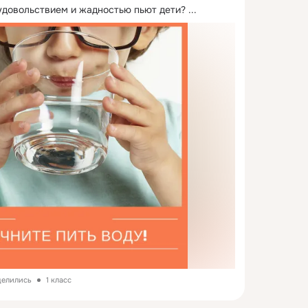
 удовольствием и жадностью пьют дети?
 ...
делились
1 класс