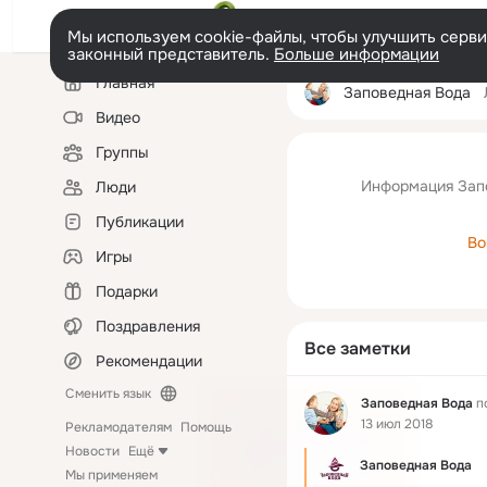
Мы используем cookie-файлы, чтобы улучшить сервис
законный представитель.
Больше информации
Левая
Главная
колонка
Заповедная Вода
Видео
Группы
Информация Зап
Люди
Публикации
Во
Игры
Подарки
Поздравления
Все заметки
Рекомендации
Сменить язык
Фид
Заповедная Вода
п
13 июл 2018
Рекламодателям
Помощь
Новости
Ещё
Заповедная Вода
Мы применяем