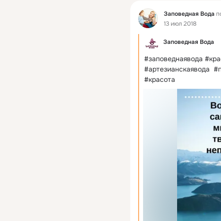
Фид
Заповедная Вода
п
13 июл 2018
Заповедная Вода
#заповеднаявода #кра
#артезианскаявода  #
#красота