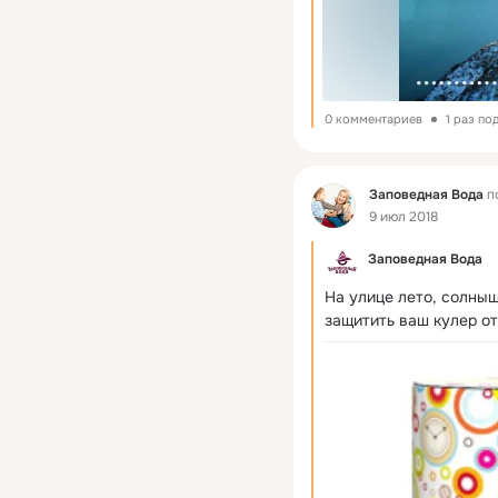
0 комментариев
1 раз по
Фид
Заповедная Вода
п
9 июл 2018
Заповедная Вода
На улице лето, солнышк
защитить ваш кулер о