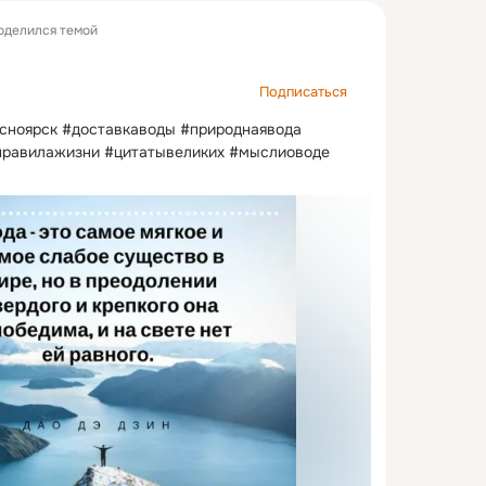
оделился темой
Подписаться
сноярск #доставкаводы #природнаявода 
правилажизни #цитатывеликих #мыслиоводе 