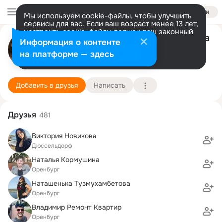
Войти
Мы используем cookie-файлы, чтобы улучшить
сервисы для вас. Если ваш возраст менее 13 лет,
настроить cookie-файлы должен ваш законный
Ольга-тур туристическая фирма
представитель.
Больше информации
Информация о контенте
Разрешить все
Настроить
на платформе — здесь
Оренбург 27-25-00
30 ноября (24 года)
Подробнее
Добавить в друзья
Написать
Друзья
481
Виктория Новикова
Дюссельдорф
Наталья Кормушина
Оренбург
Наташенька Тузмухамбетова
Оренбург
Владимир Ремонт Квартир
Оренбург