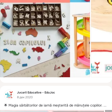
Фид
Jucarii Educative - EduJoc
8 дек 2020
🌟 Magia sărbătorilor de iarnă meșterită de mânuțele copiilor.
 ...