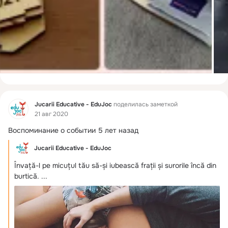
Фид
Jucarii Educative - EduJoc
поделилась заметкой
21 авг 2020
Воспоминание о событии 5 лет назад
Jucarii Educative - EduJoc
Învață-l pe micuțul tău să-și iubească frații și surorile încă din 
burtică.
 ...