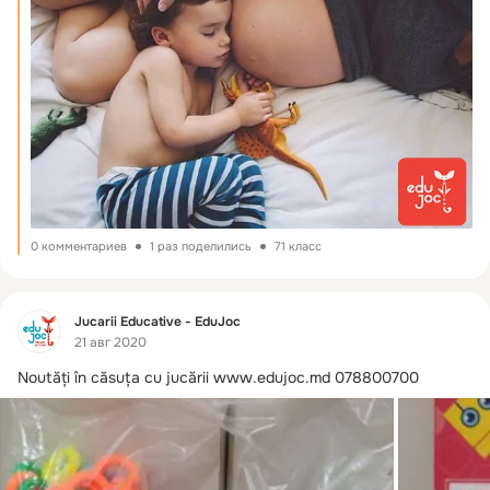
0 комментариев
1 раз поделились
71 класс
Фид
Jucarii Educative - EduJoc
21 авг 2020
Noutăți în căsuța cu jucării
www.edujoc.md 078800700