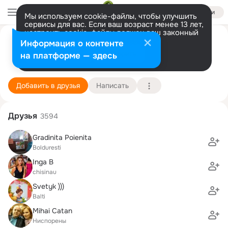
Войти
Мы используем cookie-файлы, чтобы улучшить
сервисы для вас. Если ваш возраст менее 13 лет,
настроить cookie-файлы должен ваш законный
представитель.
Больше информации
Jucarii Educative - EduJoc
Информация о контенте
Разрешить все
Настроить
на платформе — здесь
Кишинёв
1 апреля
Подробнее
Добавить в друзья
Написать
Друзья
3594
Gradinita Poienita
Bolduresti
Inga B
chisinau
Svetyk )))
Balti
Mihai Catan
Ниспорены