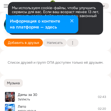
Войти
Мы используем cookie-файлы, чтобы улучшить
сервисы для вас. Если ваш возраст менее 13 лет,
настроить cookie-файлы должен ваш законный
ОП КДВ
представитель.
Больше информации
Информация о контенте
Разрешить все
Настроить
на платформе — здесь
г. Усть-Илимск (Иркутская область)
8 октября
Подробнее
Добавить в друзья
Написать
Список друзей и групп ОПА доступен только её друзьям.
Музыка
Дамы за 30
02:43
ЗаVисть
Лето
02:20