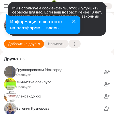
Войти
Мы используем cookie-файлы, чтобы улучшить
сервисы для вас. Если ваш возраст менее 13 лет,
настроить cookie-файлы должен ваш законный
Алекс-Сервис Оренбург
представитель.
Больше информации
Информация о контенте
Разрешить все
Настроить
на платформе — здесь
Оренбург
29 декабря (35 лет)
Подробнее
Добавить в друзья
Написать
Друзья
85
Грузоперевозки Межгород
Оренбург
Химчистка оренбург
Оренбург
Александр ххх
Евгения Кузнецова