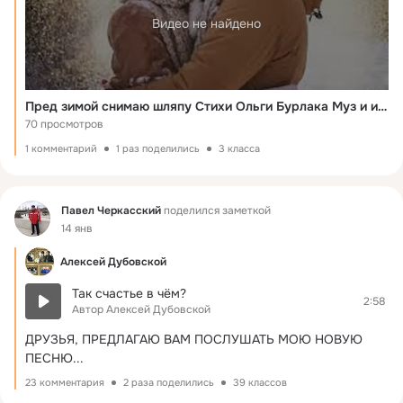
Видео не найдено
Пред зимой снимаю шляпу Стихи Ольги Бурлака Муз и исп Николая Жукова Видеомонтаж Елены Рыжаковой
70 просмотров
1 комментарий
1 раз поделились
3 класса
Фид
Павел Черкасский
поделился заметкой
14 янв
Алексей Дубовской
Так счастье в чём?
2:58
Автор Алексей Дубовской
ДРУЗЬЯ, ПРЕДЛАГАЮ ВАМ ПОСЛУШАТЬ МОЮ НОВУЮ 
ПЕСНЮ...
23 комментария
2 раза поделились
39 классов