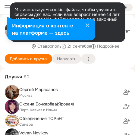
Войти
Мы используем cookie-файлы, чтобы улучшить
сервисы для вас. Если ваш возраст менее 13 лет,
настроить cookie-файлы должен ваш законный
Павел Черкасский
представитель.
Больше информации
Информация о контенте
Окончил Кубанский сельхозинститут, факультет
Разрешить все
Настроить
на платформе — здесь
плодоовощеводства и виноградарства в 1974
году
Ставрополь
21 сентября
Подробнее
Добавить в друзья
Написать
Друзья
80
Сергей Марасанов
Москва
Оксана Бочкарёва(Яровая)
Порт-Кавказ п.Ильич
Объединение ТОРиНТ
Самара
Vovan Novikov