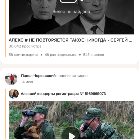
Видео не найдено
АЛЕКС # НЕ ПОВТОРЯЕТСЯ ТАКОЕ НИКОГДА - СЕРГЕЙ МАРАСАНОВ (Музыка - СЕРАФИМ ТУЛИКОВ, слова - МИХАИЛ ПЛЯЦКОВСКИЙ, из х/ф "ДОЖИВЁМ ДО ПОНЕДЕЛЬНИКА" - 1968г.)
30 642 просмотра
58 комментариев
48 раз поделились
548 классов
Фид
Павел Черкасский
поделился видео
14 июл
Алексей концерты регистрация № 5169669073