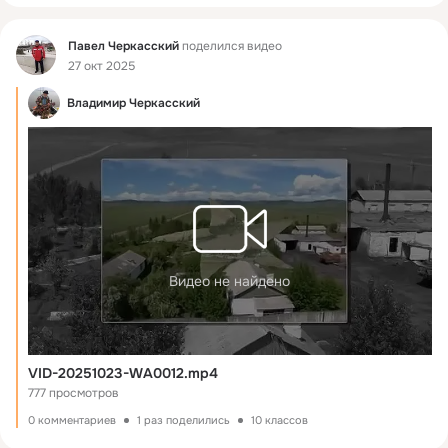
Фид
Павел Черкасский
поделился видео
27 окт 2025
Владимир Черкасский
Видео не найдено
VID-20251023-WA0012.mp4
777 просмотров
0 комментариев
1 раз поделились
10 классов