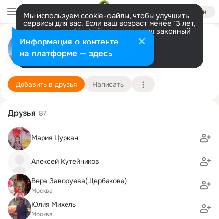
Войти
Мы используем cookie-файлы, чтобы улучшить
сервисы для вас. Если ваш возраст менее 13 лет,
настроить cookie-файлы должен ваш законный
Инна Тащева
представитель.
Больше информации
Информация о контенте
Разрешить все
Настроить
на платформе — здесь
Москва
22 сентября (48 лет)
54 школа (с углубленным изучением отдельных
Подробнее
Добавить в друзья
Написать
Друзья
87
Мария Цуркан
Алексей Кутейников
Вера Заворуева(Щербакова)
Москва
Юлия Михель
Москва