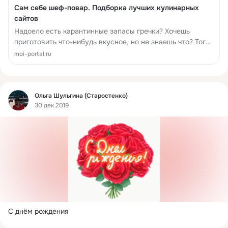
Сам себе шеф-повар. Подборка лучших кулинарных
сайтов
Надоело есть карантинные запасы гречки? Хочешь
приготовить что-нибудь вкусное, но не знаешь что? Тогда
тебе сюда! Мы собрали для тебя подборку кулинарных
moi-portal.ru
блогов и мастер-классов известных личностей в мире
кулинарии. Найди рецепт себе по вкусу и стань свои...
Фид
Ольга Шульгина (Старостенко)
30 дек 2019
С днём рождения