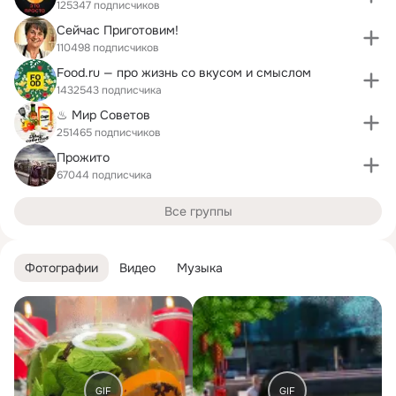
125347 подписчиков
Сейчас Приготовим!
110498 подписчиков
Food.ru — про жизнь со вкусом и смыслом
1432543 подписчика
♨ Мир Советов
251465 подписчиков
Прожито
67044 подписчика
Все группы
Фотографии
Видео
Музыка
GIF
GIF