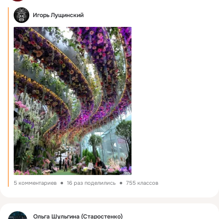
Игорь Лущинский
5 комментариев
16 раз поделились
755 классов
Фид
Ольга Шульгина (Старостенко)