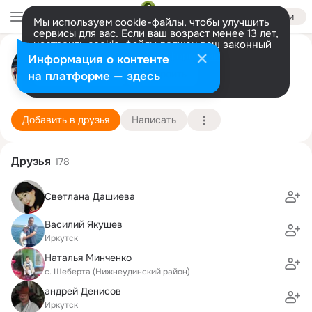
Войти
Мы используем cookie-файлы, чтобы улучшить
сервисы для вас. Если ваш возраст менее 13 лет,
настроить cookie-файлы должен ваш законный
Ольга Шульгина (Старостенко)
представитель.
Больше информации
Информация о контенте
Разрешить все
Настроить
на платформе — здесь
Иркутск
4 декабря (45 лет)
Шебертинская школа
Подробнее
Добавить в друзья
Написать
Друзья
178
Светлана Дашиева
Василий Якушев
Иркутск
Наталья Минченко
с. Шеберта (Нижнеудинский район)
андрей Денисов
Иркутск