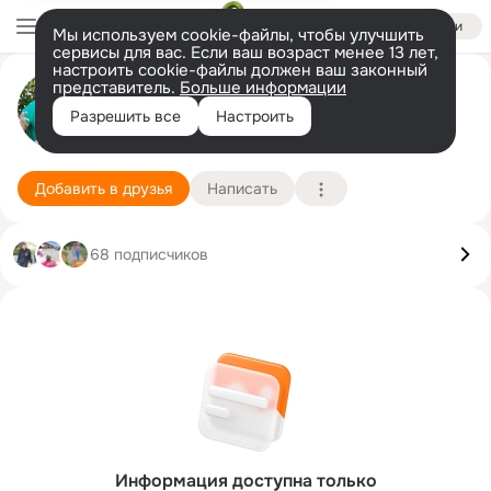
Войти
Мы используем cookie-файлы, чтобы улучшить
сервисы для вас. Если ваш возраст менее 13 лет,
настроить cookie-файлы должен ваш законный
Наталья Винс
представитель.
Больше информации
Разрешить все
Настроить
г. Новомосковск (Новомосковский район)
6 марта (48 лет)
Подробнее
Добавить в друзья
Написать
68 подписчиков
Информация доступна только