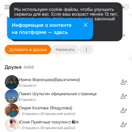
Войти
Мы используем cookie-файлы, чтобы улучшить
сервисы для вас. Если ваш возраст менее 13 лет,
настроить cookie-файлы должен ваш законный
представитель.
Больше информации
Медицинский центр Евролайф
Информация о контенте
Разрешить все
Настроить
на платформе — здесь
Егорьевск
1 ноября (24 года)
Подробнее
Добавить в друзья
Написать
Друзья
4488
Ирина Воронцова(Брызгалина)
Егорьевск
Павел Шульгин официальная страница
Егорьевск
Лидия Козлова (Федулова)
г. Егорьевск (Егорьевский район)
Юлия Приятные покупки👛🛍☕
г. Егорьевск (Егорьевский район)