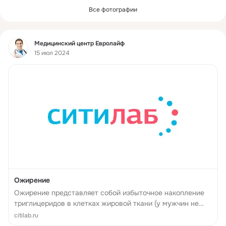
Все фотографии
Фид
Медицинский центр Евролайф
15 июл 2024
Ожирение
Ожирение представляет собой избыточное накопление
триглицеридов в клетках жировой ткани (у мужчин не
менее 20%, у женщин - 25% от массы тела, или индекс
citilab.ru
массы тела более 30 кг/м2).