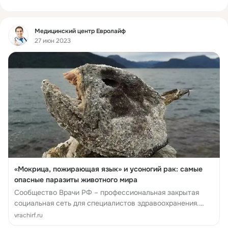
Фид
Медицинский центр Евролайф
27 июн 2023
«Мокрица, пожирающая язык» и усоногий рак: самые
опасные паразиты животного мира
Сообщество Врачи РФ – профессиональная закрытая
социальная сеть для специалистов здравоохранения.
Новости медицины и фармацевтики, мнения врачей и
vrachirf.ru
научные публикации, справочник лекарственных