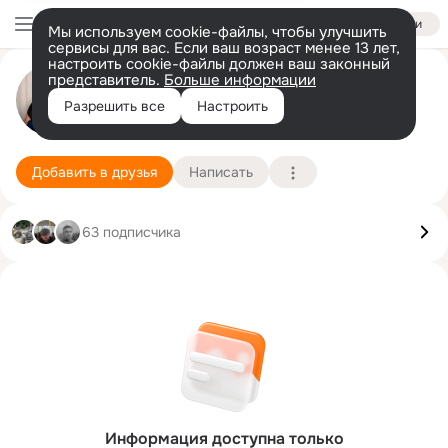
Войти
Мы используем cookie-файлы, чтобы улучшить
сервисы для вас. Если ваш возраст менее 13 лет,
настроить cookie-файлы должен ваш законный
Галина Тарасова
представитель.
Больше информации
Разрешить все
Настроить
с. Суслово (Мариинский район)
27 апреля
Подробнее
Добавить в друзья
Написать
63 подписчика
Информация доступна только