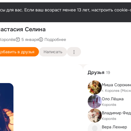
ы для вас. Если ваш возраст менее 13 лет, настроить cooki
Послед
астасия Селина
Королёв
5 января
Подробнее
обавить в друзья
Написать
Друзья
19
Миша Сорокин
г. Королев (Моск
Оло Лёшка
Королёв
Владимир Фед
Королёв
Вера Лехнер