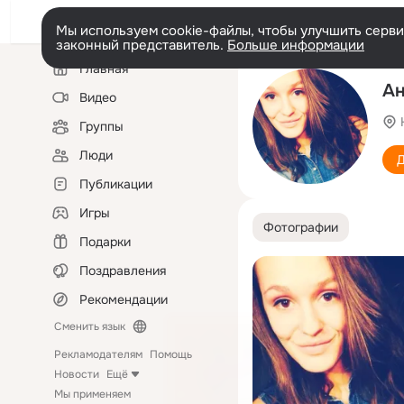
Мы используем cookie-файлы, чтобы улучшить сервис
законный представитель.
Больше информации
Левая
Главная
колонка
Ан
Видео
Группы
Люди
Д
Публикации
Игры
Фотографии
Подарки
Поздравления
Рекомендации
Сменить язык
Рекламодателям
Помощь
Новости
Ещё
Мы применяем