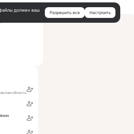
Войти
e-файлы должен ваш
Разрешить все
Настроить
Правая
ний визит: 8 окт 2018
колонка
овская область)
янин