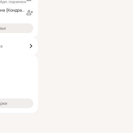
и Адм. подчинение)
Наталья Рывкина (Кондратенкова)
зья
ка
арки