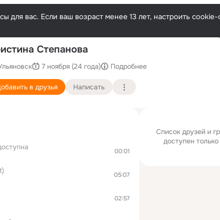
ы для вас. Если ваш возраст менее 13 лет, настроить cooki
Послед
истина Степанова
Ульяновск
7 ноября (24 года)
Подробнее
обавить в друзья
Написать
Список друзей и г
доступен только
доступна
00:01
t)
05:07
02:57