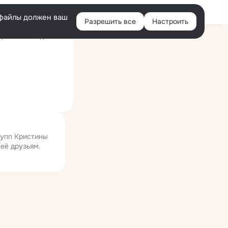
Войти
e-файлы должен ваш
Разрешить все
Настроить
Правая
ний визит: 4 дек 2021
колонка
рупп Кристины
 её друзьям.