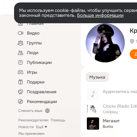
Мы используем cookie-файлы, чтобы улучшить сервис
законный представитель.
Больше информации
Левая
Главная
колонка
Кр
Видео
Группы
Люди
Д
Публикации
Игры
Музыка
Подарки
Аудиозапись не
Поздравления
Рекомендации
Clocks (Radio Edi
Сменить язык
Coldplay
Рекламодателям
Помощь
Мегахит
Burito
Новости
Ещё
Мы применяем