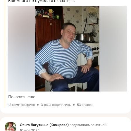
Как много не сумела я сказать,
 ...
Показать еще
12 комментариев
3 раза поделились
53 класса
Фид
Ольга Лагуткина (Козырева)
поделилась заметкой
10 ноя 2024