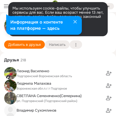
Войти
Мы используем cookie-файлы, чтобы улучшить
сервисы для вас. Если ваш возраст менее 13 лет,
настроить cookie-файлы должен ваш законный
Ольга Лагуткина (Козырева)
представитель.
Больше информации
Информация о контенте
Разрешить все
Настроить
на платформе — здесь
пгт Подгоренский
25 октября (51 год)
Подробнее
Добавить в друзья
Написать
Друзья
218
Леонид Василенко
Подгоренский Воронежская область
Людмила Малахова
Воронежская обл.п.г.т Подгорное
СВЕТЛАНА Семеняченко(Семернина)
рп. Подгоренский (Подгоренский район)
Владимир Сухомлинов