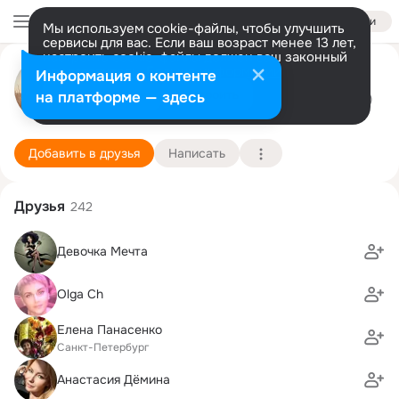
Войти
Мы используем cookie-файлы, чтобы улучшить
сервисы для вас. Если ваш возраст менее 13 лет,
настроить cookie-файлы должен ваш законный
Ташка Стешенко (Северинова)
представитель.
Больше информации
Информация о контенте
Разрешить все
Настроить
на платформе — здесь
г. Невинномысск (Ставропольский край)
27 декабря (37 лет)
гимназия 10 ЛИК
Подробнее
Добавить в друзья
Написать
Друзья
242
Девочка Мечта
Olga Ch
Елена Панасенко
Санкт-Петербург
Анастасия Дёмина