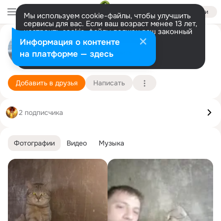
Войти
Мы используем cookie-файлы, чтобы улучшить
сервисы для вас. Если ваш возраст менее 13 лет,
настроить cookie-файлы должен ваш законный
представитель.
Больше информации
Влад Никифоров
Информация о контенте
Разрешить все
Настроить
на платформе — здесь
Тула
2 июля (43 года)
Подробнее
Добавить в друзья
Написать
2 подписчика
Фотографии
Видео
Музыка