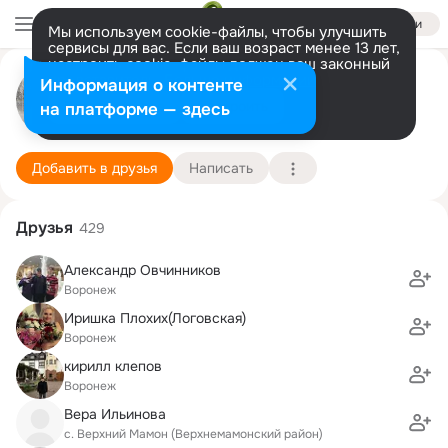
Войти
Мы используем cookie-файлы, чтобы улучшить
сервисы для вас. Если ваш возраст менее 13 лет,
настроить cookie-файлы должен ваш законный
представитель.
Больше информации
Елена Попова
Информация о контенте
Разрешить все
Настроить
на платформе — здесь
Воронеж
8 ноября
Подробнее
Добавить в друзья
Написать
Друзья
429
Александр Овчинников
Воронеж
Иришка Плохих(Логовская)
Воронеж
кирилл клепов
Воронеж
Вера Ильинова
с. Верхний Мамон (Верхнемамонский район)