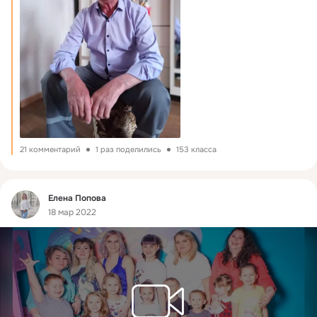
21 комментарий
1 раз поделились
153 класса
Фид
Елена Попова
18 мар 2022