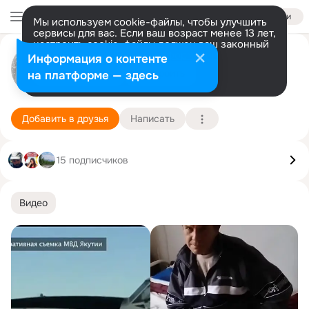
Войти
Мы используем cookie-файлы, чтобы улучшить
сервисы для вас. Если ваш возраст менее 13 лет,
настроить cookie-файлы должен ваш законный
Елена Маркова (Беломестнова)
представитель.
Больше информации
Информация о контенте
Разрешить все
Настроить
на платформе — здесь
пгт. Шерловая Гора (Борзинский район)
21 мая (49 лет)
Подробнее
Добавить в друзья
Написать
15 подписчиков
Видео