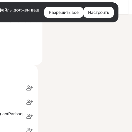
Войти
e-файлы должен ваш
Разрешить все
Настроить
Правая
Сейчас на сайте
колонка
Ruzanna Pogosyan(Parisaqoyan)