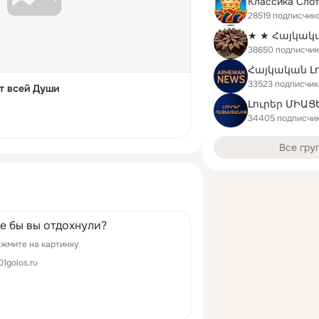
Классика Сло
28519 подписчик
38650 подписчи
33523 подписчик
т всей Души
Լուրեր ՄԻԱՑ
34405 подписчи
Все гру
де бы вы отдохнули?
жмите на картинку
01golos.ru