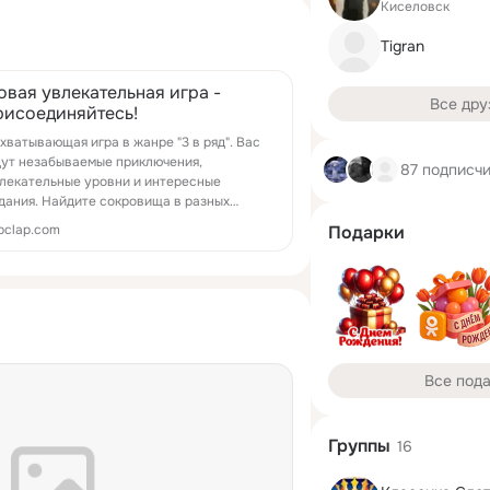
Киселовск
Tigran
овая увлекательная игра -
Все дру
рисоединяйтесь!
хватывающая игра в жанре "3 в ряд". Вас
ут незабываемые приключения,
87 подписч
лекательные уровни и интересные
дания. Найдите сокровища в разных
олках мира - станьте известным пиратом!
pclap.com
Подарки
Все под
Группы
16