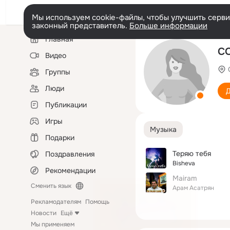
Мы используем cookie-файлы, чтобы улучшить сервис
законный представитель.
Больше информации
Левая
Главная
колонка
C
Видео
Группы
Люди
Д
Публикации
Игры
Музыка
Подарки
Теряю тебя
Поздравления
Bisheva
Рекомендации
Mairam
Сменить язык
Арам Асатрян
Рекламодателям
Помощь
Новости
Ещё
Мы применяем