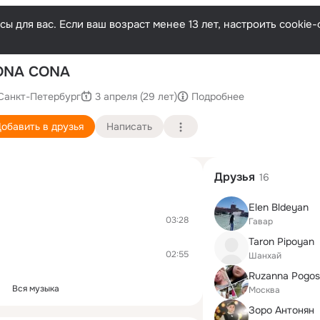
ы для вас. Если ваш возраст менее 13 лет, настроить cooki
ONA CONA
Санкт-Петербург
3 апреля (29 лет)
Подробнее
обавить в друзья
Написать
Друзья
16
Elen Bldeyan
03:28
Гавар
Taron Pipoyan
02:55
Шанхай
Вся музыка
Москва
Зоро Антонян