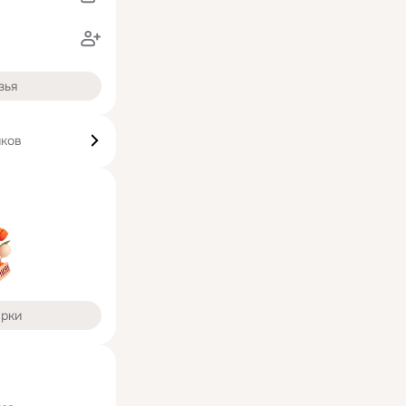
зья
иков
арки