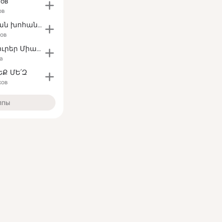
тов
ов
★ ★ Հայկական խոհանոց ★ ★
ков
Հայկական Լուրեր Միացեք Մե՛զ
а
ԵՔ ՄԵ՛Զ
ков
ппы