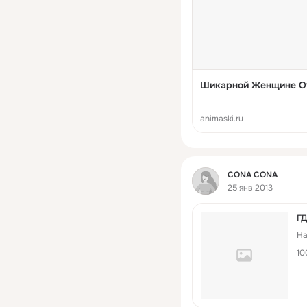
Шикарной Женщине О
animaski.ru
Фид
CONA CONA
25 янв 2013
г
На
10