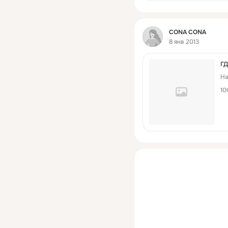
Фид
CONA CONA
8 янв 2013
г
На
10