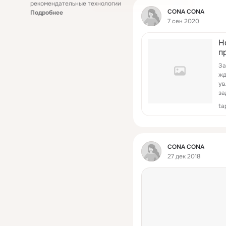
рекомендательные технологии
Фид
CONA CONA
Подробнее
7 сен 2020
Н
п
За
жд
ув
за
уг
ta
Фид
CONA CONA
27 дек 2018