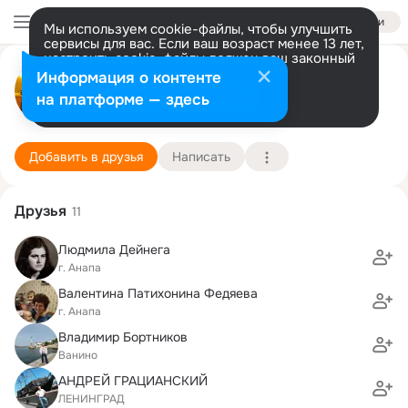
Войти
Мы используем cookie-файлы, чтобы улучшить
сервисы для вас. Если ваш возраст менее 13 лет,
настроить cookie-файлы должен ваш законный
Владимир Петров
представитель.
Больше информации
Информация о контенте
Разрешить все
Настроить
на платформе — здесь
Южно-Сахалинск
6 марта (69 лет)
4 школа
Подробнее
Добавить в друзья
Написать
Друзья
11
Людмила Дейнега
г. Анапа
Валентина Патихонина Федяева
г. Анапа
Владимир Бортников
Ванино
АНДРЕЙ ГРАЦИАНСКИЙ
ЛЕНИНГРАД