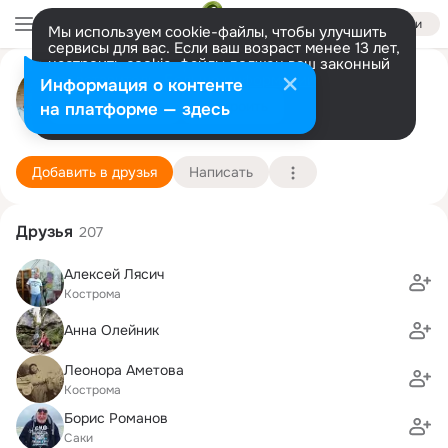
Войти
Мы используем cookie-файлы, чтобы улучшить
сервисы для вас. Если ваш возраст менее 13 лет,
настроить cookie-файлы должен ваш законный
Евгения Афанасова (Куликова)
представитель.
Больше информации
Информация о контенте
Разрешить все
Настроить
на платформе — здесь
Кострома
20 октября
Караваевская cредняя школа
Подробнее
Добавить в друзья
Написать
Друзья
207
Алексей Лясич
Кострома
Анна Олейник
Леонора Аметова
Кострома
Борис Романов
Саки