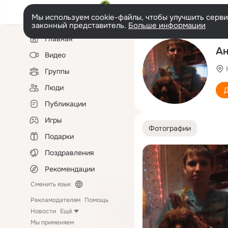
Мы используем cookie-файлы, чтобы улучшить сервис
законный представитель.
Больше информации
Левая
Главная
колонка
А
Видео
Группы
Люди
Д
Публикации
Игры
Фотографии
Подарки
Поздравления
Рекомендации
Сменить язык
Рекламодателям
Помощь
Новости
Ещё
Мы применяем