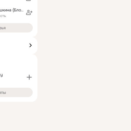
Екатерина Шишкина (Блошко)
сть
зья
ty
ппы