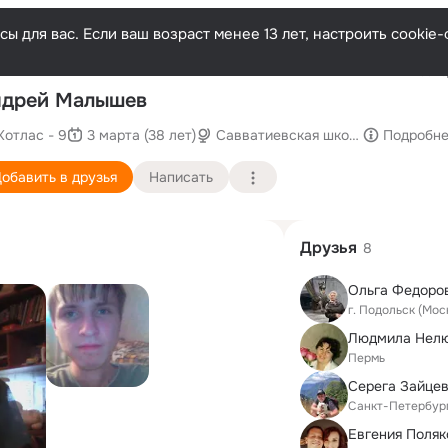
ы для вас. Если ваш возраст менее 13 лет, настроить cooki
Послед
ндрей Малышев
Котлас - 9
3 марта (38 лет)
Савватиевская школа
Подробн
обавить в друзья
Написать
Друзья
8
Ольга Федоро
г. Подольск (Мос
Пермь
Серега Зайце
Санкт-Петербур
Евгения Поляк