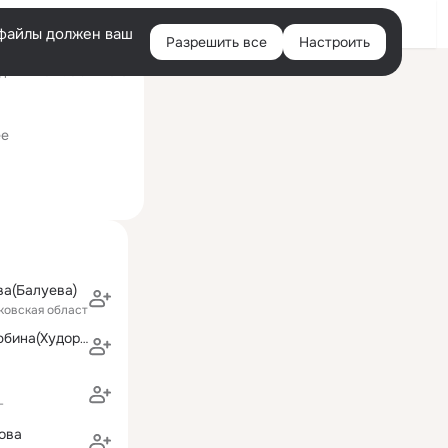
Войти
e-файлы должен ваш
Разрешить все
Настроить
Правая
ний визит: 6 окт 2010
колонка
ее
ва(Балуева)
ковская область)
Людмила Нелюбина(Худорожкова)
в
г
ова