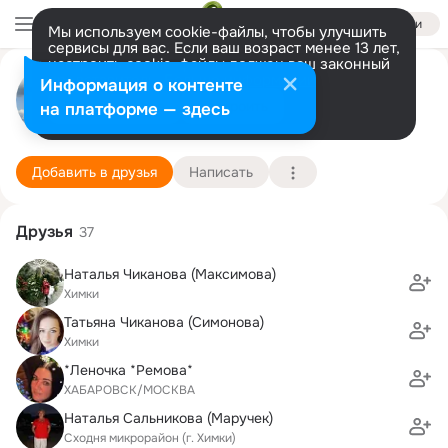
Войти
Мы используем cookie-файлы, чтобы улучшить
сервисы для вас. Если ваш возраст менее 13 лет,
настроить cookie-файлы должен ваш законный
Жанна Levina
представитель.
Больше информации
Информация о контенте
Разрешить все
Настроить
на платформе — здесь
Москва
22 октября (43 года)
34 школа
Подробнее
Добавить в друзья
Написать
Друзья
37
Наталья Чиканова (Максимова)
Химки
Татьяна Чиканова (Симонова)
Химки
*Леночка *Ремова*
ХАБАРОВСК/МОСКВА
Наталья Сальникова (Маручек)
Сходня микрорайон (г. Химки)