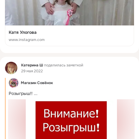
Катя Улогова
www.instagram.com
Фид
Катерина Ш
поделилась заметкой
29 мая 2022
Магазин Совёнок
Розыгрыш!!
 ...