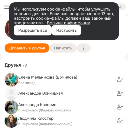
Войти
Мы используем cookie-файлы, чтобы улучшить
сервисы для вас. Если ваш возраст менее 13 лет,
настроить cookie-файлы должен ваш законный
представитель.
Больше информации
Катерина Ш
Разрешить все
Настроить
Жирновск
16 июля
Подробнее
Добавить в друзья
Написать
Друзья
79
Елена Мельникова (Ермилова)
Волгоград
Александра Войницкая
Александр Каверин
г. Жирновск (Жирновский район)
Людмила Клостер
г. Жирновск (Жирновский район)