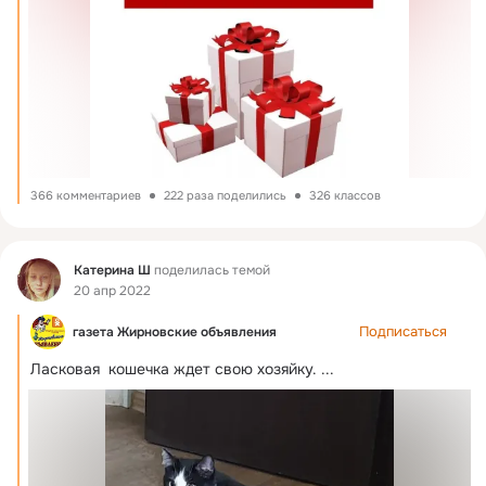
366 комментариев
222 раза поделились
326 классов
Фид
Катерина Ш
поделилась темой
20 апр 2022
Подписаться
газета Жирновские объявления
Ласковая  кошечка ждет свою хозяйку.
 ...