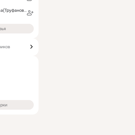
ВЕРА Удальцова(Труфанова)
зья
чиков
арки