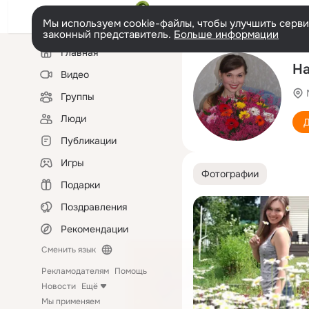
Мы используем cookie-файлы, чтобы улучшить сервис
законный представитель.
Больше информации
Левая
Главная
колонка
На
Видео
Группы
Люди
Д
Публикации
Игры
Фотографии
Подарки
Поздравления
Рекомендации
Сменить язык
Рекламодателям
Помощь
Новости
Ещё
Мы применяем