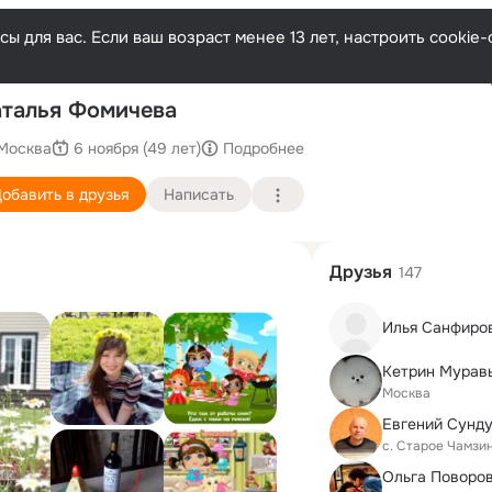
ы для вас. Если ваш возраст менее 13 лет, настроить cooki
Послед
талья Фомичева
Москва
6 ноября (49 лет)
Подробнее
обавить в друзья
Написать
Друзья
147
Илья Санфиро
Кетрин Мурав
Москва
Евгений Сунд
с. Старое Чамзи
Ольга Поворо