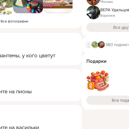
Москва
Воронеж
Все фотографии
Все дру
380 подпис
антемы, у кого цветут
Подарки
ите на пионы
Все под
ите на васильки