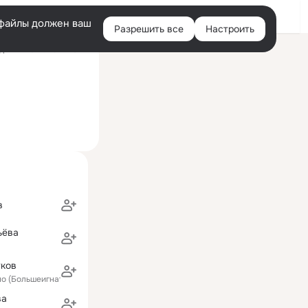
Войти
e-файлы должен ваш
Разрешить все
Настроить
Правая
ний визит: 1 окт 2024
колонка
в
ьёва
уков
но (Большеигнатовский район)
ва