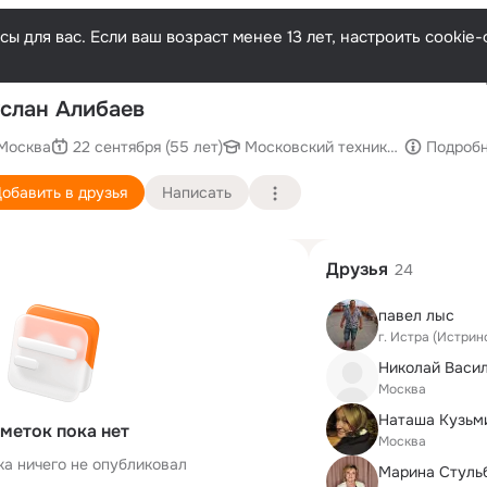
ы для вас. Если ваш возраст менее 13 лет, настроить cooki
Послед
слан Алибаев
Москва
22 сентября (55 лет)
Московский техникум государст
Подроб
обавить в друзья
Написать
Друзья
24
павел лыс
г. Истра (Истрин
Николай Васи
Москва
Наташа Кузьм
меток пока нет
Москва
ка ничего не опубликовал