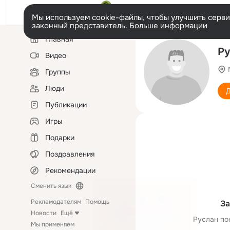
Мы используем cookie-файлы, чтобы улучшить сервис
законный представитель.
Больше информации
Левая
Главная
колонка
Ру
Видео
Группы
Люди
Д
Публикации
Игры
Подарки
Поздравления
Рекомендации
Сменить язык
Рекламодателям
Помощь
За
Новости
Ещё
Руслан по
Мы применяем