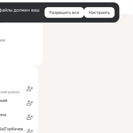
Войти
e-файлы должен ваш
Разрешить все
Настроить
Правая
ний визит: 15 окт 2011
колонка
венного делопроизводства
нее
ский район)
льев
ина
Марина Cтульба(Горбачева)