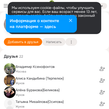
Войти
Мы используем cookie-файлы, чтобы улучшить
сервисы для вас. Если ваш возраст менее 13 лет,
настроить cookie-файлы должен ваш законный
Юлия Седых ( (Михайлова)
представитель.
Больше информации
Информация о контенте
Разрешить все
Настроить
на платформе — здесь
Жуков
26 июля (40 лет)
2 школа им. академика А.И. Берга
Подробнее
Добавить в друзья
Написать
Друзья
22
Владимир Ксенофонтов
Москва
Алиса Кандыбина (Терпелюк)
Жуков
Алёна Буракова(Беликова)
Жуков
Татьяна Михайлова(Осипова)
Жуков