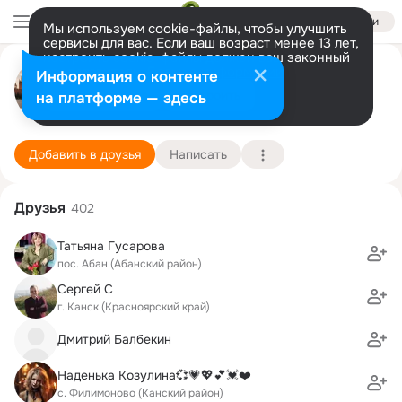
Войти
Мы используем cookie-файлы, чтобы улучшить
сервисы для вас. Если ваш возраст менее 13 лет,
настроить cookie-файлы должен ваш законный
Лилия Сильченко (Николаева)
представитель.
Больше информации
Информация о контенте
Разрешить все
Настроить
на платформе — здесь
Филимоново
25 октября (52 года)
Подробнее
Добавить в друзья
Написать
Друзья
402
Татьяна Гусарова
пос. Абан (Абанский район)
Сергей С
г. Канск (Красноярский край)
Дмитрий Балбекин
Наденька Козулина💞💗💖💕💓❤️
с. Филимоново (Канский район)