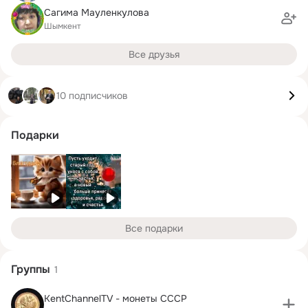
Сагима Мауленкулова
Шымкент
Все друзья
10 подписчиков
Подарки
Все подарки
Группы
1
KentChannelTV - монеты СССР