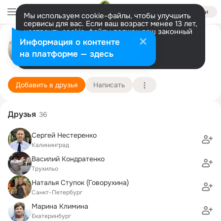
Войти
Мы используем cookie-файлы, чтобы улучшить
сервисы для вас. Если ваш возраст менее 13 лет,
настроить cookie-файлы должен ваш законный
Андрей Понамарев
представитель.
Больше информации
Информация о контенте
Разрешить все
Настроить
на платформе — здесь
Калининград
9 октября (41 год)
41 школа им. А. Макаренко
Подробнее
Добавить в друзья
Написать
Друзья
36
Сергей Нестеренко
Калининград
Василий Кондратенко
Трухильо
Наталья Ступок (Говорухина)
Санкт-Петербург
Марина Климина
Екатеринбург