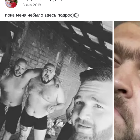
13 янв 2018
пока меня небыло здесь подрос)))))