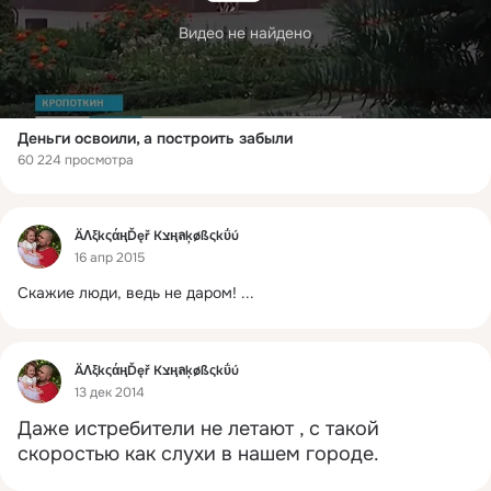
Видео не найдено
Деньги освоили, а построить забыли
60 224 просмотра
Фид
ÄΛξkςάңĎęř Кצңลķøßςkΰú
16 апр 2015
Скажие люди, ведь не даром!
 ...
Фид
ÄΛξkςάңĎęř Кצңลķøßςkΰú
13 дек 2014
Даже истребители не летают , с такой 
скоростью как слухи в нашем городе.