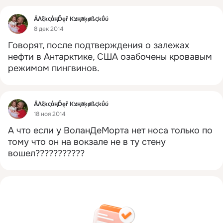
Фид
ÄΛξkςάңĎęř Кצңลķøßςkΰú
8 дек 2014
Говорят, после подтверждения о залежах 
нефти в Антарктике, США озабочены кровавым 
режимом пингвинов.
Фид
ÄΛξkςάңĎęř Кצңลķøßςkΰú
18 ноя 2014
А что если у ВоланДеМорта нет носа только по 
тому что он на вокзале не в ту стену 
вошел???????????