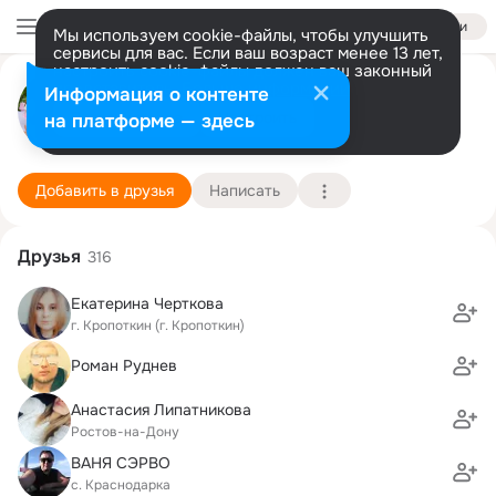
Войти
Мы используем cookie-файлы, чтобы улучшить
сервисы для вас. Если ваш возраст менее 13 лет,
настроить cookie-файлы должен ваш законный
ÄΛξkςάңĎęř Кצңลķøßςkΰú
представитель.
Больше информации
Информация о контенте
Разрешить все
Настроить
на платформе — здесь
Ростов на Дону
5 марта (32 года)
2 школа
Подробнее
Добавить в друзья
Написать
Друзья
316
Екатерина Черткова
г. Кропоткин (г. Кропоткин)
Роман Руднев
Анастасия Липатникова
Ростов-на-Дону
ВАНЯ СЭРВО
с. Краснодарка