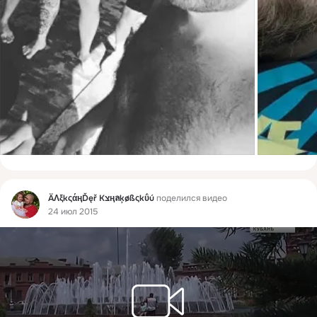
Фид
ÄΛξkςάңĎęř Кצңลķøßςkΰú
поделился видео
24 июл 2015