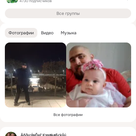
4730 подписчиков
Все группы
Фотографии
Видео
Музыка
Все фотографии
Фид
ÄΛξkςάңĎęř Кצңลķøßςkΰú