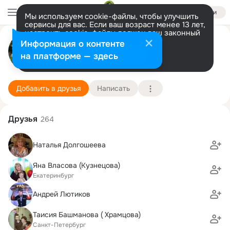
Войти
Мы используем cookie-файлы, чтобы улучшить
сервисы для вас. Если ваш возраст менее 13 лет,
настроить cookie-файлы должен ваш законный
Наталья Сакулина
представитель.
Больше информации
Информация о контенте
Разрешить все
Настроить
на платформе — здесь
Новокуйбышевск
27 ноября (125 лет)
Подробнее
Добавить в друзья
Написать
Друзья
264
Наталья Долгошеева
Яна Власова (Кузнецова)
Екатеринбург
Андрей Лютиков
Таисия Башманова ( Храмцова)
Санкт-Петербург