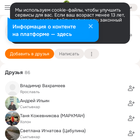
Войти
Мы используем cookie-файлы, чтобы улучшить
сервисы для вас. Если ваш возраст менее 13 лет,
настроить cookie-файлы должен ваш законный
Анатолий Куповец
представитель.
Больше информации
Информация о контенте
Разрешить все
Настроить
на платформе — здесь
Сыктывкар
24 февраля (78 лет)
1 школа
Подробнее
Добавить в друзья
Написать
Друзья
86
Владимир Вахрамеев
Ярославль
Андрей Ильин
Сыктывкар
Таня Кожевникова (МАРКМАН)
Холон
Светлана Игнатова (Цабулина)
Сыктывкар