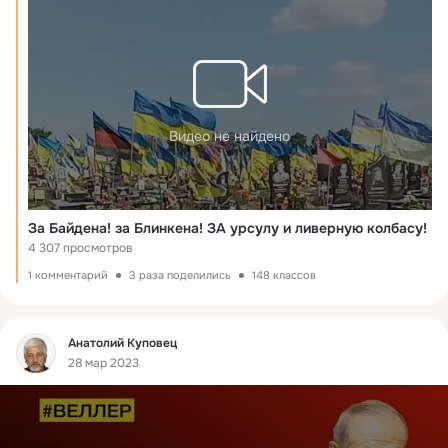
Видео не найдено
За Байдена! за Блинкена! ЗА урсулу и ливерную колбасу!
4 307 просмотров
1 комментарий
3 раза поделились
148 классов
Фид
Анатолий Куповец
28 мар 2023