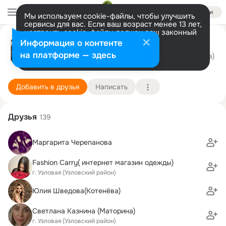
Войти
Мы используем cookie-файлы, чтобы улучшить
сервисы для вас. Если ваш возраст менее 13 лет,
настроить cookie-файлы должен ваш законный
Просто Я
представитель.
Больше информации
Информация о контенте
Разрешить все
Настроить
на платформе — здесь
г. Новомосковск (Новомосковский район)
31 декабря (52 года)
1 школа
Подробнее
Добавить в друзья
Написать
Друзья
139
Маргарита Черепанова
Fashion Carry( интернет магазин одежды)
г. Узловая (Узловский район)
Юлия Шведова(Котенёва)
Светлана Казнина (Маторина)
г. Узловая (Узловский район)