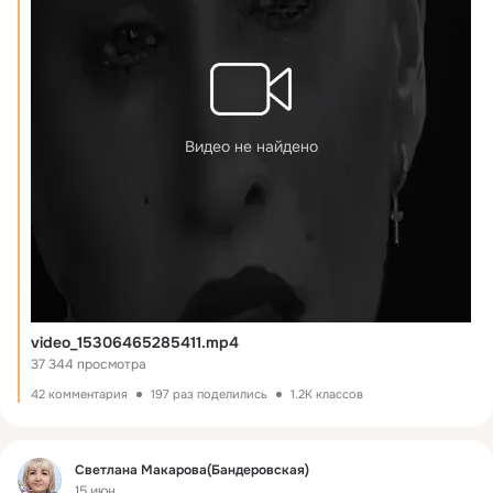
Видео не найдено
video_15306465285411.mp4
37 344 просмотра
42 комментария
197 раз поделились
1.2K классов
Фид
Светлана Макарова(Бандеровская)
15 июн