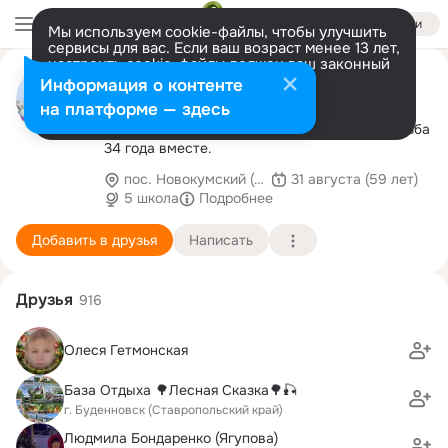
Войти
Мы используем cookie-файлы, чтобы улучшить
сервисы для вас. Если ваш возраст менее 13 лет,
настроить cookie-файлы должен ваш законный
Светлана
представитель.
Больше информации
Информация о контенте
Макарова(Бандеровская)
GIF
Разрешить все
Настроить
на платформе — здесь
27января у нас с мужем была янтарная свадьба
34 года вместе.
пос. Новокумский (Левокумский район)
31 августа (59 лет)
5 школа
Подробнее
Добавить в друзья
Написать
Друзья
916
Олеся Гетмонская
База Отдыха 🌳Лесная Сказка🌳🎣
г. Буденновск (Ставропольский край)
Людмила Бондаренко (Ягупова)