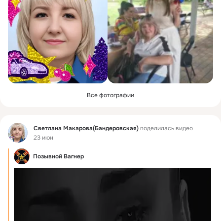
Все фотографии
Фид
Светлана Макарова(Бандеровская)
поделилась видео
23 июн
Позывной Вагнер