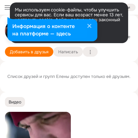
Войти
Мы используем cookie-файлы, чтобы улучшить
сервисы для вас. Если ваш возраст менее 13 лет,
настроить cookie-файлы должен ваш законный
представитель.
Больше информации
Елена Аккуратова❀
Информация о контенте
Разрешить все
Настроить
на платформе — здесь
Иркутск
23 декабря (35 лет)
Подробнее
Добавить в друзья
Написать
Список друзей и групп Елены доступен только её друзьям.
Видео