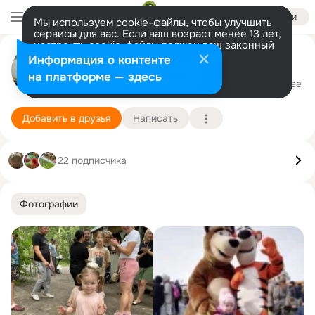
Войти
Мы используем cookie-файлы, чтобы улучшить
сервисы для вас. Если ваш возраст менее 13 лет,
настроить cookie-файлы должен ваш законный
представитель.
Больше информации
Наталья Щербина (Логвинова)
Информация о контенте
Разрешить все
Настроить
на платформе — здесь
Хабаровск
15 ноября (35 лет)
Подробнее
Добавить в друзья
Написать
22 подписчика
Фотографии