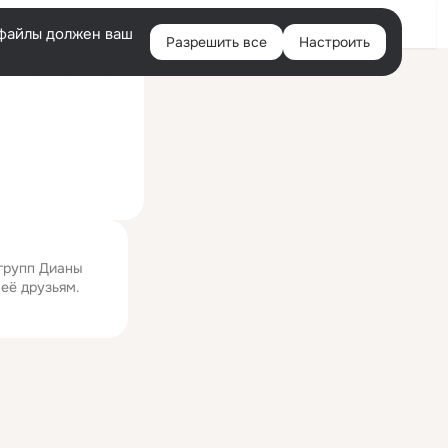
Войти
e-файлы должен ваш
Разрешить все
Настроить
Правая
ий визит: 19 мая 2024
колонка
 групп Дианы
 её друзьям.