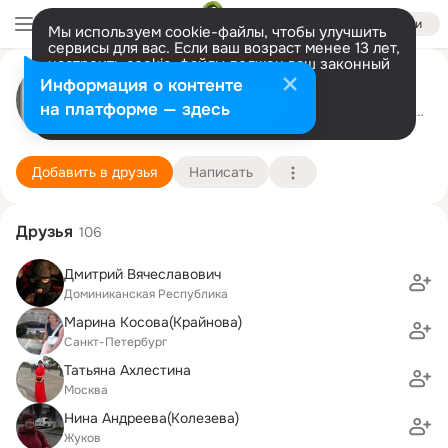
Войти
Мы используем cookie-файлы, чтобы улучшить
сервисы для вас. Если ваш возраст менее 13 лет,
настроить cookie-файлы должен ваш законный
Анастасия Капнулина
представитель.
Больше информации
Информация о контенте
Разрешить все
Настроить
на платформе — здесь
Москва
10 апреля
Художественно-графиче
Подробнее
Добавить в друзья
Написать
Друзья
106
Дмитрий Вячеславович
Доминиканская Республика
Марина Косова(Крайнова)
Санкт-Петербург
Татьяна Ахлестина
Москва
Нина Андреева(Колезева)
Жуков