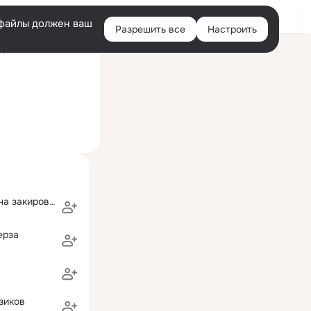
Войти
e-файлы должен ваш
Разрешить все
Настроить
Правая
ний визит: 1 июл 2015
колонка
фарзят и марина закировы (мудрых)
ерза
зиков