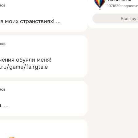
тов
1071839 подписч
Все гру
в моих странствиях!
 ...
тов
ения обуяли меня!
i.ru/game/fairytale
тов
.
 ...