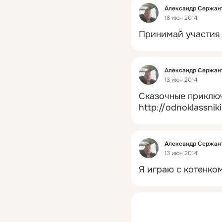
Фид
Александр Сержан
18 июн 2014
Принимай участия 
Фид
Александр Сержан
13 июн 2014
Сказочные приключ
http://odnoklassnik
Фид
Александр Сержан
13 июн 2014
Я играю с котенком