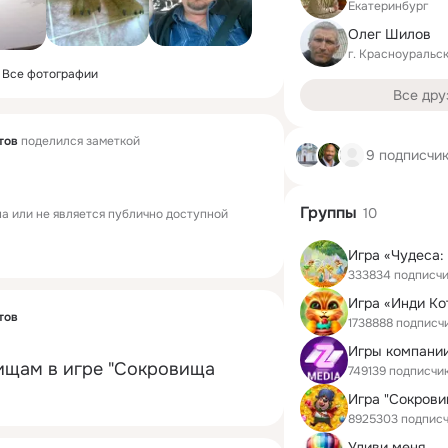
Екатеринбург
Олег Шилов
г. Красноуральс
Все фотографии
Все дру
тов
поделился заметкой
9 подписчи
Группы
10
а или не является публично доступной
333834 подписч
Игра «Инди Ко
тов
1738888 подписч
Игры компании
вищам в игре "Сокровища 
749139 подписчи
8925303 подпис
Удиви меня