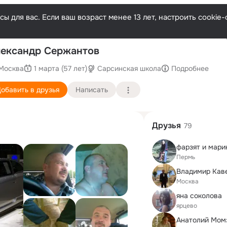
ы для вас. Если ваш возраст менее 13 лет, настроить cooki
Послед
ександр Сержантов
Москва
1 марта (57 лет)
Сарсинская школа
Подробнее
обавить в друзья
Написать
Друзья
79
Пермь
Владимир Кав
Москва
яна соколова
ярцево
Анатолий Мом