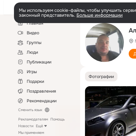
Мы используем cookie-файлы, чтобы улучшить сервис
законный представитель.
Больше информации
Левая
Главная
колонка
Ал
Видео
Группы
Люди
Д
Публикации
Игры
Фотографии
Подарки
Поздравления
Рекомендации
Сменить язык
Рекламодателям
Помощь
Новости
Ещё
Мы применяем