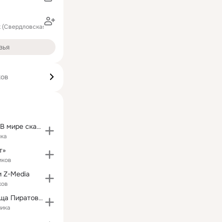
к (Свердловская область)
зья
ков
Игра «Чудеса: В мире сказок»
ика
т»
иков
 Z-Media
ков
Игра "Сокровища Пиратов" - официальная группа
чика