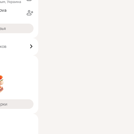
рым, Украина
tova
зья
ков
арки