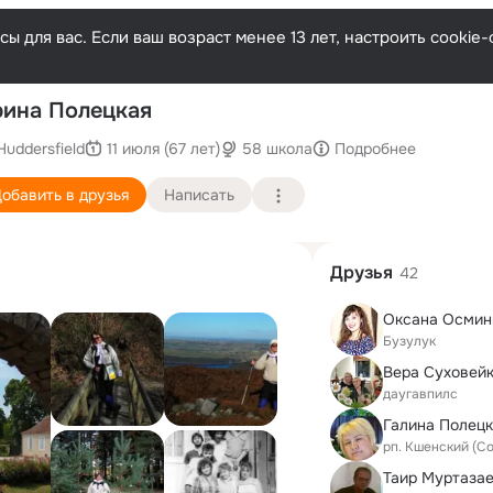
ы для вас. Если ваш возраст менее 13 лет, настроить cooki
После
ина Полецкая
Huddersfield
11 июля (67 лет)
58 школа
Подробнее
обавить в друзья
Написать
Друзья
42
Оксана Осмин
Бузулук
Вера Суховей
даугавпилс
рп. Кшенский (С
Таир Муртаза