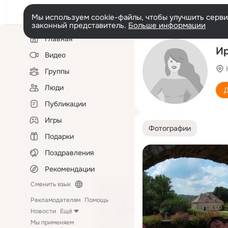
Мы используем cookie-файлы, чтобы улучшить сервис
законный представитель.
Больше информации
Левая
Главная
колонка
Ир
Видео
Группы
Люди
Д
Публикации
Игры
Фотографии
Подарки
Поздравления
Рекомендации
Сменить язык
Рекламодателям
Помощь
Новости
Ещё
Мы применяем