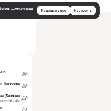
Войти
e-файлы должен ваш
Разрешить все
Настроить
Правая
дний визит: 1 ноя 2016
колонка
ина
ко-Данилова
Галина Полецкая (Бондарева)
оветский район)
ев