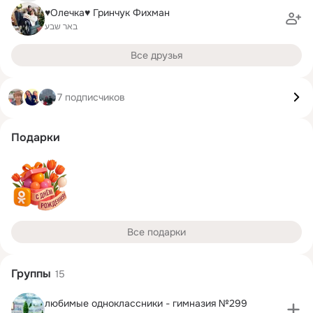
♥Олечка♥ Гринчук Фихман
באר שבע
Все друзья
7 подписчиков
Подарки
Все подарки
Группы
15
любимые одноклассники - гимназия №299