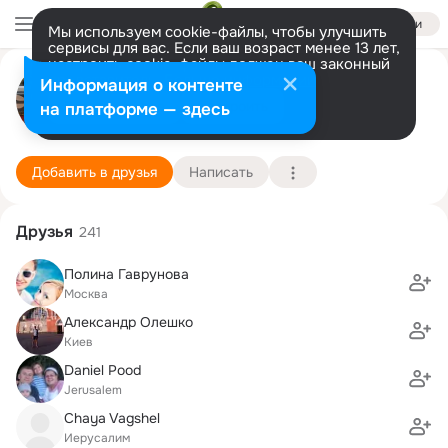
Войти
Мы используем cookie-файлы, чтобы улучшить
сервисы для вас. Если ваш возраст менее 13 лет,
настроить cookie-файлы должен ваш законный
Chana Sofer (Kudryavtseva)
представитель.
Больше информации
Информация о контенте
Разрешить все
Настроить
на платформе — здесь
NY Monsey
27 февраля (43 года)
Школа "Бат Цион"
Подробнее
Добавить в друзья
Написать
Друзья
241
Полина Гаврунова
Москва
Александр Олешко
Киев
Daniel Pood
Jerusalem
Chaya Vagshel
Иерусалим