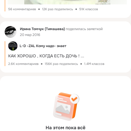
56 комментариев
12K раз поделились
51K классов
Фид
Ирина Томчук (Тимашева)
поделилась заметкой
20 мар 2016
L-D -ZAL Кому надо- знает
КАК XОРОШО , КОГДА ЕСТЬ ДОЧЬ !
 ...
2.6K комментариев
156K раз поделились
1.4M классов
На этом пока всё