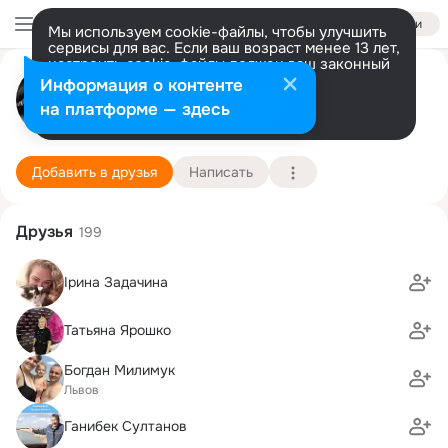
Войти
Мы используем cookie-файлы, чтобы улучшить
сервисы для вас. Если ваш возраст менее 13 лет,
настроить cookie-файлы должен ваш законный
Ирина Томчук (Тимашева)
представитель.
Больше информации
Информация о контенте
Разрешить все
Настроить
на платформе — здесь
Днепропетровск-Ковель
15 февраля
49 школа
Подробнее
Добавить в друзья
Написать
Друзья
199
Ірина Задачина
Татьяна Ярошко
Богдан Милимук
Львов
Ганибек Султанов