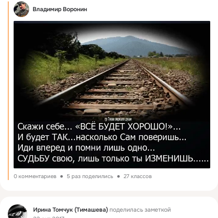
Владимир Воронин
0 комментариев
5 раз поделились
27 классов
Фид
Ирина Томчук (Тимашева)
поделилась заметкой