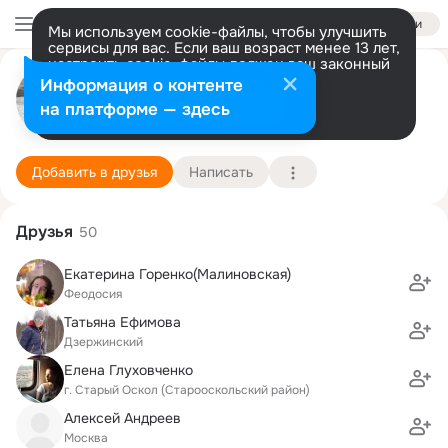
Войти
Мы используем cookie-файлы, чтобы улучшить
сервисы для вас. Если ваш возраст менее 13 лет,
настроить cookie-файлы должен ваш законный
Наталия Глизнуца
представитель.
Больше информации
Информация о контенте
Разрешить все
Настроить
на платформе — здесь
Москва
25 марта (42 года)
419 школа
Подробнее
Добавить в друзья
Написать
Друзья
50
Екатерина Горенко(Малиновская)
Феодосия
Татьяна Ефимова
Дзержинский
Елена Глуховченко
г. Старый Оскол (Старооскольский район)
Алексей Андреев
Москва